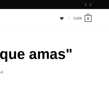
|
0,00
€
0
 que amas"