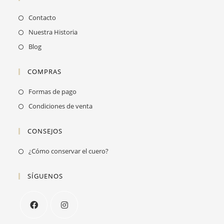
Contacto
Nuestra Historia
Blog
COMPRAS
Formas de pago
Condiciones de venta
CONSEJOS
Se
¿Cómo conservar el cuero?
abre
en
SÍGUENOS
una
nueva
pestaña