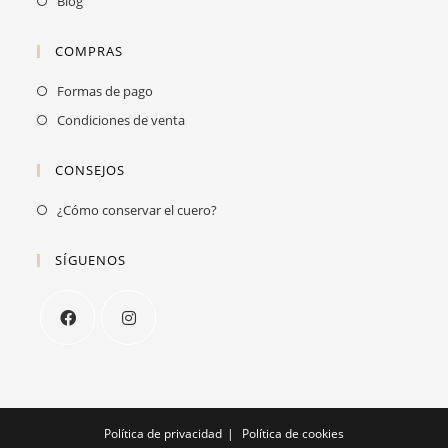
Blog
COMPRAS
Formas de pago
Condiciones de venta
CONSEJOS
Se
¿Cómo conservar el cuero?
abre
en
SÍGUENOS
una
nueva
pestaña
Se
Se
abre
abre
en
en
una
una
Política de privacidad
Política de cookies