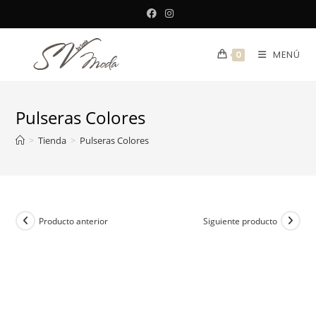
Saltar
al
contenido
MENÚ
0
Pulseras Colores
>
Tienda
>
Pulseras Colores
Producto anterior
Siguiente producto