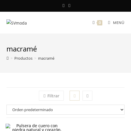
Saltar
al
contenido
MENÚ
0
macramé
>
Productos
>
macramé
Filtrar