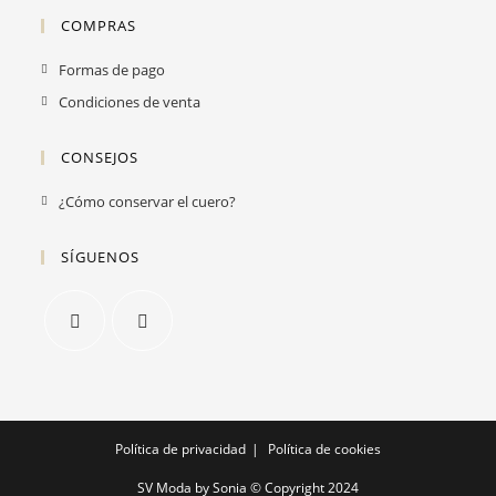
COMPRAS
Formas de pago
Condiciones de venta
CONSEJOS
Se
¿Cómo conservar el cuero?
abre
en
SÍGUENOS
una
nueva
pestaña
Se
Se
abre
abre
en
en
una
una
Política de privacidad
Política de cookies
nueva
nueva
SV Moda by Sonia © Copyright 2024