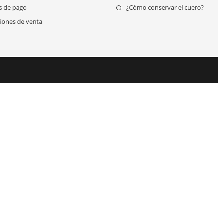
Se
s de pago
¿Cómo conservar el cuero?
abr
iones de venta
en
una
nue
pes