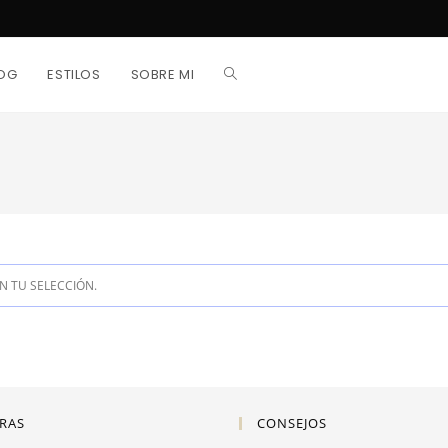
ALTERNAR
OG
ESTILOS
SOBRE MI
BÚSQUEDA
DE
 TU SELECCIÓN.
LA
WEB
RAS
CONSEJOS