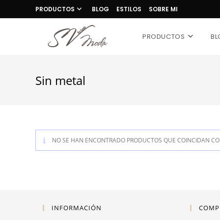
Saltar
PRODUCTOS
BLOG
ESTILOS
SOBRE MI
al
contenido
PRODUCTOS
BL
Sin metal
NO SE HAN ENCONTRADO PRODUCTOS QUE COINCIDAN CON
INFORMACIÓN
COMP