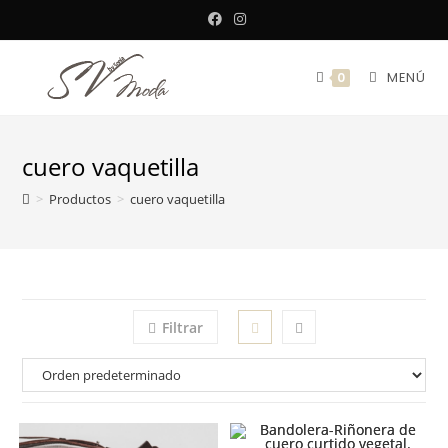
Saltar
al
contenido
MENÚ
0
cuero vaquetilla
>
Productos
>
cuero vaquetilla
Filtrar