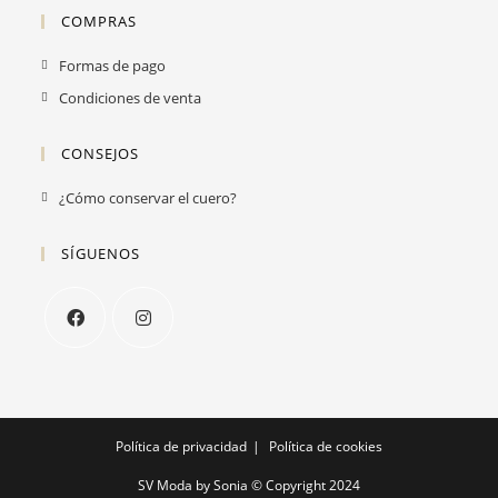
COMPRAS
Formas de pago
Condiciones de venta
CONSEJOS
Se
¿Cómo conservar el cuero?
abre
en
SÍGUENOS
una
nueva
pestaña
Se
Se
abre
abre
en
en
una
una
Política de privacidad
Política de cookies
nueva
nueva
SV Moda by Sonia © Copyright 2024